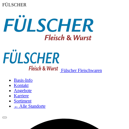
FÜLSCHER
F
ülscher Fleischwaren
Basis-Info
Kontakt
Angebote
Karriere
Sortiment
← Alle Standorte